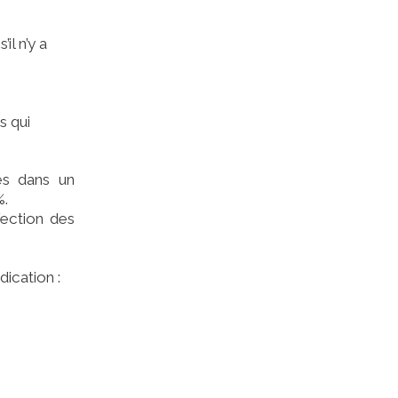
l n’y a
s qui
es dans un
%.
fection des
ication :