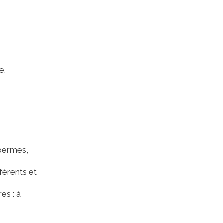
e.
permes,
érents et
es : à