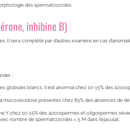
orphologie des spermatozoïdes.
érone, inhibine B)
les. Il sera complété par d’autres examens en cas d’anomali
nder :
s globules blancs. Il est anormal chez 10-15% des azoos
,
a mucoviscidose présentes chez 85% des absences de déf
e Y chez 10-15% des azoospermes et oligospermes sévèr
avec nombre de spermatozoïdes < 5 M dans l’éjaculat.