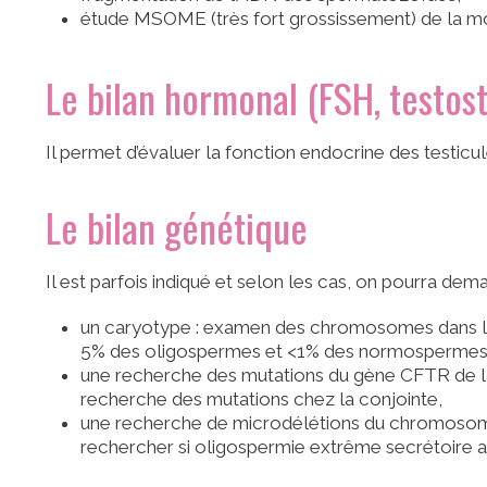
étude MSOME (très fort grossissement) de la m
Le bilan hormonal (FSH, testost
Il permet d’évaluer la fonction endocrine des testicu
Le bilan génétique
Il est parfois indiqué et selon les cas, on pourra dema
un caryotype : examen des chromosomes dans le
5% des oligospermes et <1% des normospermes
une recherche des mutations du gène CFTR de l
recherche des mutations chez la conjointe,
une recherche de microdélétions du chromosom
rechercher si oligospermie extrême secrétoire 