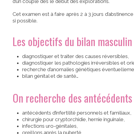
d’un couple dès le début des explorations.
Cet examen est à faire après 2 à 3 jours d’abstinence
si possible.
Les objectifs du bilan masculin
diagnostiquer et traiter des causes réversibles,
diagnostiquer les pathologies irréversibles et 
recherche d’anomalies génétiques éventuellemen
bilan génital et de santé…
On recherche des antécédents
antécédents d’infertilité personnels et familiaux,
chirurgie pour cryptorchidie, hernie inguinale,
infections uro-génitales,
oreillons après la puberté,