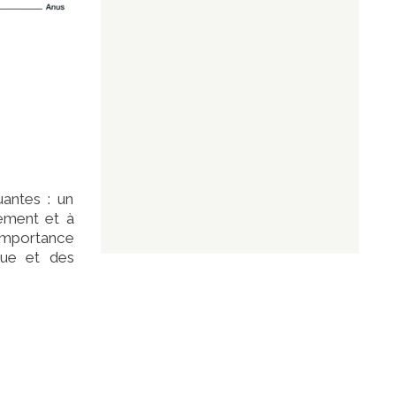
uantes : un
lement et à
’importance
que et des
e