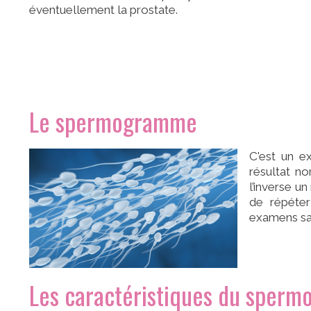
éventuellement la prostate.
Le spermogramme
C'est un e
résultat no
l’inverse u
de répéte
examens san
Les caractéristiques du sperm