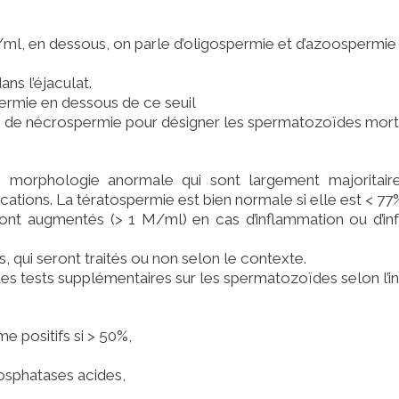
, en dessous, on parle d’oligospermie et d’azoospermie s’i
ns l’éjaculat.
permie en dessous de ce seuil
le de nécrospermie pour désigner les spermatozoïdes mort
 morphologie anormale qui sont largement majoritair
cations. La tératospermie est bien normale si elle est < 77
ont augmentés (> 1 M/ml) en cas d’inflammation ou d’in
qui seront traités ou non selon le contexte.
 tests supplémentaires sur les spermatozoïdes selon l’ind
 positifs si > 50%,
hosphatases acides,