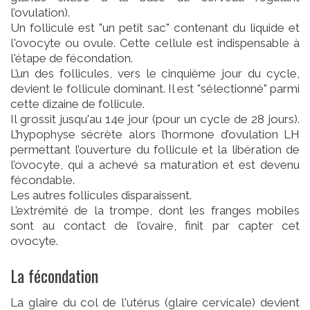
l’ovulation).
Un follicule est "un petit sac" contenant du liquide et
l'ovocyte ou ovule. Cette cellule est indispensable à
l'étape de fécondation.
L’un des follicules, vers le cinquième jour du cycle,
devient le follicule dominant. Il est "sélectionné" parmi
cette dizaine de follicule.
Il grossit jusqu'au 14e jour (pour un cycle de 28 jours).
L’hypophyse sécrète alors l’hormone d’ovulation LH
permettant l’ouverture du follicule et la libération de
l’ovocyte, qui a achevé sa maturation et est devenu
fécondable.
Les autres follicules disparaissent.
L’extrémité de la trompe, dont les franges mobiles
sont au contact de l’ovaire, finit par capter cet
ovocyte.
La fécondation
La glaire du col de l'utérus (glaire cervicale) devient