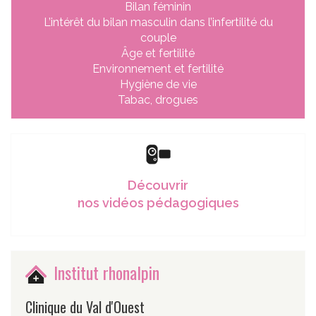
Bilan féminin
L’intérêt du bilan masculin dans l’infertilité du
couple
Âge et fertilité
Environnement et fertilité
Hygiène de vie
Tabac, drogues
Découvrir
nos vidéos pédagogiques
Institut rhonalpin
Clinique du Val d'Ouest