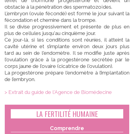
l’effet de l’hormone progestérone et devient un
obstacle à la pénétration des spermatozoïdes.
L’embryon (ovule fécondé) est formé le jour suivant la
fécondation et chemine dans la trompe.
Il se divise progressivement et présente de plus en
plus de cellules jusqu'au cinquième jour.
Ce jour-là, si les conditions sont réunies, il atteint la
cavité utérine et s’implante environ deux jours plus
tard au sein de l'endomètre. Il se modifie juste après
l’ovulation grâce à la progestérone secrétée par le
corps jaune de l’ovaire (cicatrice de l'ovulation).
La progestérone prépare l'endomètre à l’implantation
de l’embryon.
> Extrait du guide de l'Agence de Biomédecine
LA FERTILITÉ HUMAINE
Comprendre