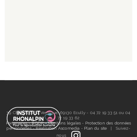
39 Chemin de la Vernique, 69130 Ecully - 04 72 19 33 51 ou 04
72 19 33 62
Partenaires
-
RGDP
-
Mentions légales
-
Protection des données
personnelles
-
Réalisation Ascomedia
-
Plan du site
| Suivez-
nous